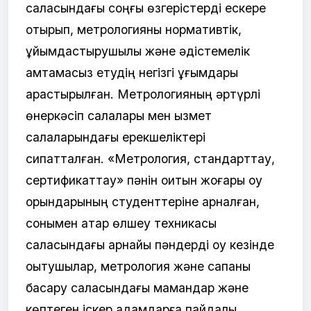
саласындағы соңғы өзгерістерді ескере
отырып, метрологияны нормативтік,
ұйымдастырушылық және әдістемелік
қамтамасыз етудің негізгі ұғымдары
қарастырылған. Метрологияның әртүрлі
өнеркәсіп салалары мен қызмет
салаларындағы ерекшеліктері
сипатталған. «Метрология, стандарттау,
сертификаттау» пәнін оқитын жоғары оқу
орындарының студенттеріне арналған,
сонымен қатар өлшеу техникасы
саласындағы арнайы пәндерді оқу кезінде
оқытушылар, метрология және сапаны
басқару саласындағы мамандар және
көптеген іскер адамдарға пайдалы