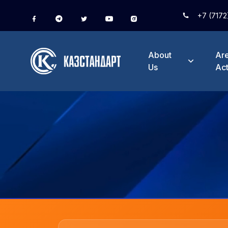
+7 (7172
About
Are
Us
Act