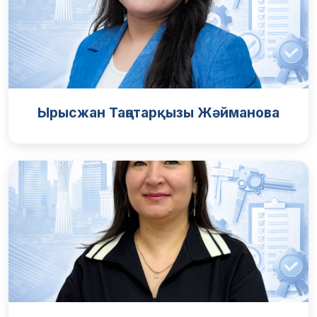
Ырысжан Таңатарқызы Жәйманова