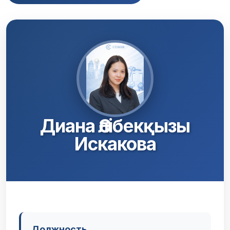
Диана Әлібекқызы
Искакова
Должность