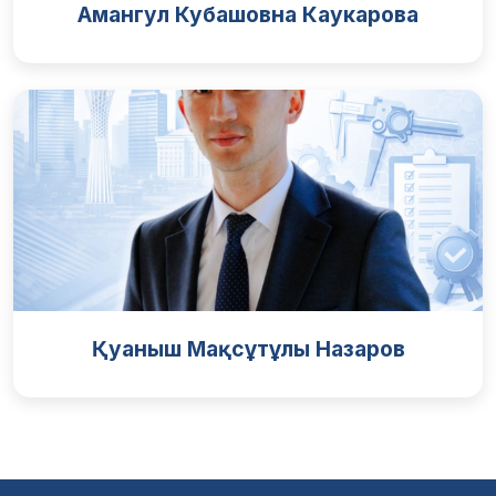
Амангул Кубашовна Каукарова
Қуаныш Мақсұтұлы Назаров