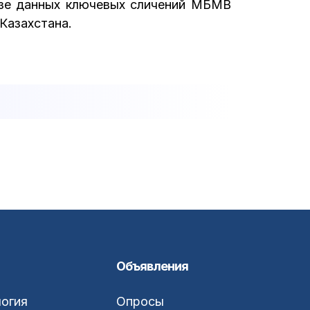
азе данных ключевых сличений МБМВ
Казахстана.
Объявления
огия
Опросы