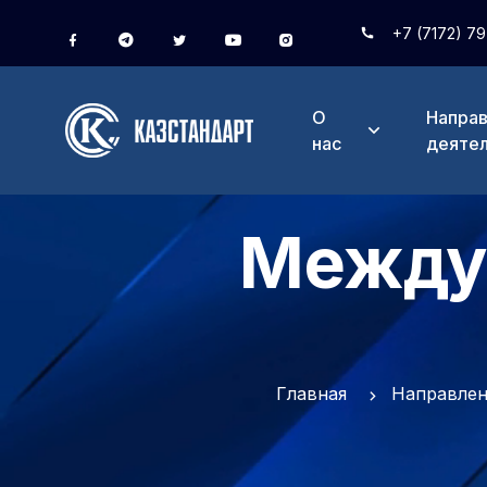
+7 (7172) 7
О
Напра
нас
деяте
Между
Главная
Направлен