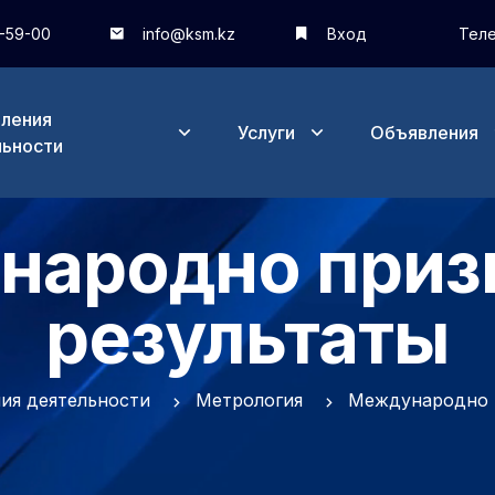
9-59-00
info@ksm.kz
Вход
Теле
вления
Услуги
Объявления
льности
народно приз
результаты
ия деятельности
Метрология
Международно 