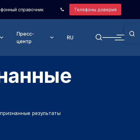
фонный справочник
Телефоны доверия
Телефоны для сообщений
Пресс-
Ве
RU
центр
нанные
признанные результаты