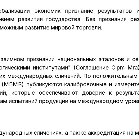
бализации экономик признание результатов 
ием развития государства. Без признания ре
озможным развитие мировой торговли.
заимном признании национальных эталонов и се
гическими институтами" (Соглашение Cipm Mra)
 их международных сличений. По положительным 
(МБМВ) публикуются калибровочные и измерит
ний, которые обеспечивают доверие к результ
лам испытаний продукции на международном уров
ждународных сличениях, а также аккредитация на